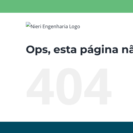
Ir
para
o
conteúdo
Ops, esta página n
404