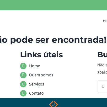
H
ão pode ser encontrada!
Links úteis
Bu
Não e
Home
abaix
Quem somos
Busc
Serviços
resul
Contato
para: