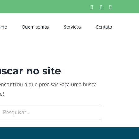
Facebook
X
Instagram
ome
Quem somos
Serviços
Contato
scar no site
ncontrou o que precisa? Faça uma busca
o!
ar
tados