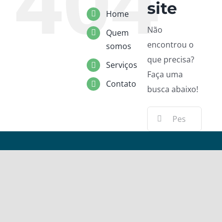
404
site
Home
Não
Quem
encontrou o
somos
que precisa?
Serviços
Faça uma
Contato
busca abaixo!
Buscar
resultados
para: