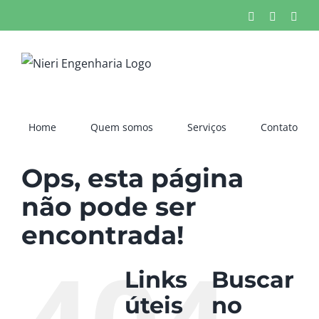
Ir
Facebook
X
Inst
para
o
conteúdo
Home
Quem somos
Serviços
Contato
Ops, esta página
não pode ser
encontrada!
Links
Buscar
úteis
no