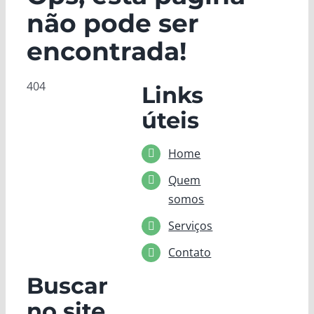
não pode ser
encontrada!
404
Links
úteis
Home
Quem
somos
Serviços
Contato
Buscar
no site